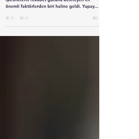
İş dünyası hızla dönüşürken, teknolojik yenilikler
işletmelerin rekabet gücünü belirleyen en
önemli faktörlerden biri haline geldi. Yapay...