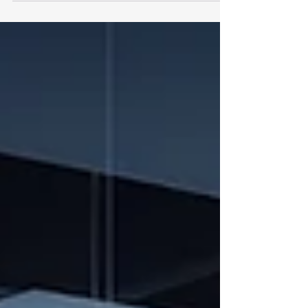
Günümüz iş dünyasında başarılı olmak isteyen
şirketler için veri, artık sadece bir kaynak değil,
stratejik bir varlık haline geldi. Veri...